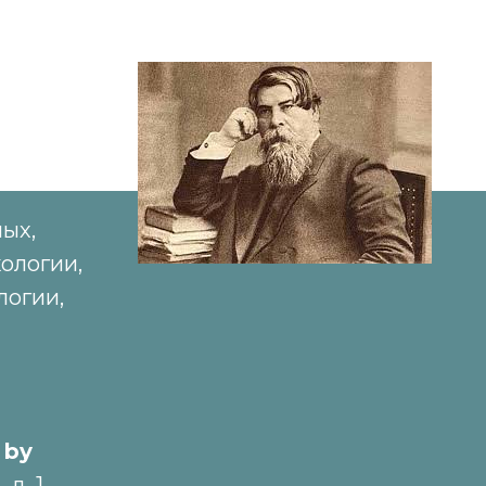
ых,
ологии,
логии,
 by
 д. 1