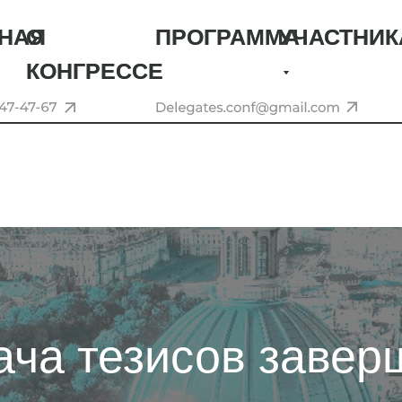
НАЯ
НАЯ
О
О
ПРОГРАММА
ПРОГРАММА
УЧАСТНИ
УЧАСТНИ
КОНГРЕССЕ
КОНГРЕССЕ
ача тезисов завер