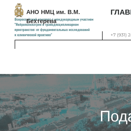
ГЛАВ
ГЛАВ
АНО НМЦ им. В.М.
Бехтерева
Под