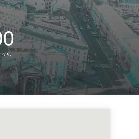
00
екунд